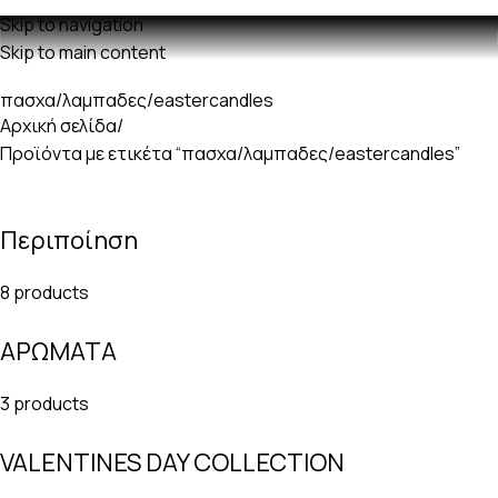
Δωρεαν μεταφορικά με παραγγελίες άνω των 60€
Skip to navigation
Skip to main content
πασχα/λαμπαδες/eastercandles
Αρχική σελίδα
Προϊόντα με ετικέτα “πασχα/λαμπαδες/eastercandles”
Περιποίηση
8 products
ΑΡΩΜΑΤΑ
3 products
VALENTINES DAY COLLECTION