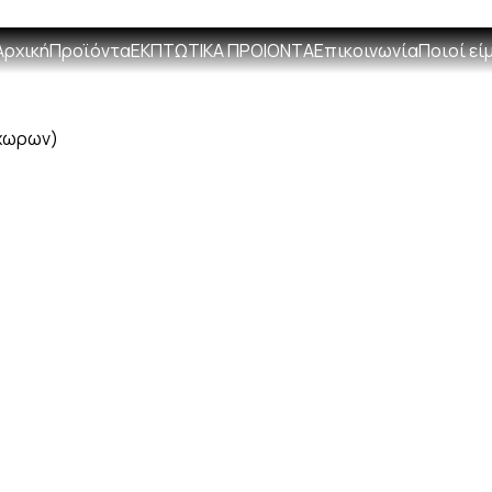
+306931498692
info@entela
Αρχική
Προϊόντα
ΕΚΠΤΩΤΙΚΑ ΠΡΟΙΟΝΤΑ
Επικοινωνία
Ποιοί εί
χωρων)