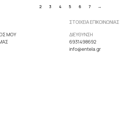
1
2
3
4
5
6
7
→
ΣΤΟΙΧΕΙΑ ΕΠΙΚΟΙΝΩΝΙΑΣ
ΟΣ ΜΟΥ
ΔΙΕΥΘΥΝΣΗ
ΕΜΑΣ
6931498692
info@entela.gr