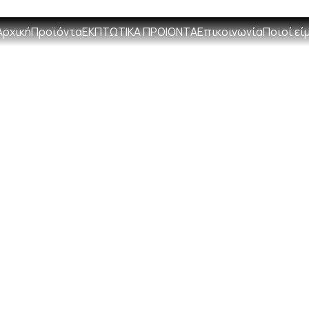
+306931498692
info@entela
Αρχική
Προϊόντα
ΕΚΠΤΩΤΙΚΑ ΠΡΟΙΟΝΤΑ
Επικοινωνία
Ποιοί εί