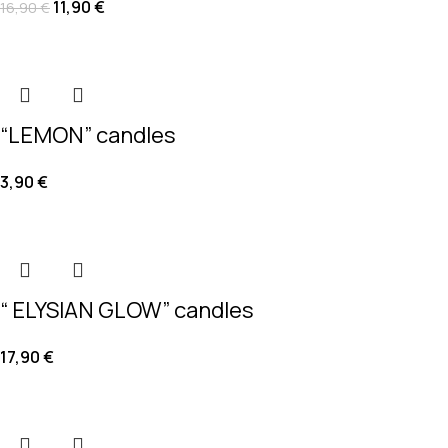
11,90
€
16,90
€
“LEMON” candles
3,90
€
“ ELYSIAN GLOW” candles
17,90
€