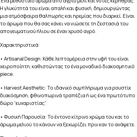
Ένα μεθυστικό άρωμα από άγριο μέλι και νότες κερήθρας.
Η γλυκύτητά του είναι απαλή και φυσική, δημιουργώντας
μια ατμόσφαιρα θαλπωρής και ηρεμίας που διαρκεί. Είναι
το άρωμα που θα σας κάνει να νιώσετε τη ζεστασιά του
απογευματινού ήλιου σε έναν χρυσό αγρό.
Χαρακτηριστικά:
• Artisanal Design: Κάθε λεπτομέρεια στην υφή του είναι
χειροποίητη, καθιστώντας το ένα μοναδικό διακοσμητικό
piece.
• Harvest Aesthetic: Το ιδανικό συμπλήρωμα για ρουστίκ
διακόσμηση, φθινοπωρινά τραπέζια ή ως ένα πρωτότυπο
δώρο “ευχαριστίας”.
• Φυσική Παρουσία: Το έντονο κίτρινο χρώμα του και το
άρωμα μελιού το κάνουν να ξεχωρίζει πριν καν το ανάψετε.