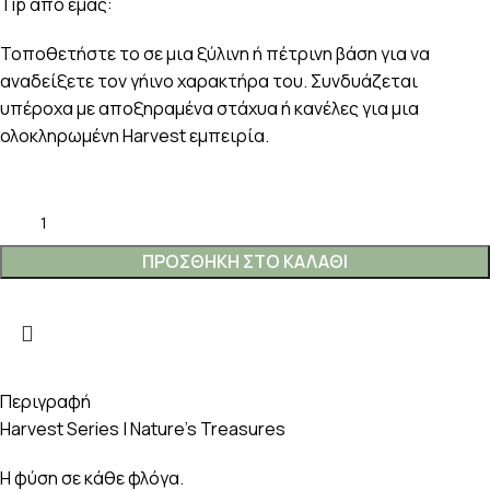
Tip από εμάς:
Τοποθετήστε το σε μια ξύλινη ή πέτρινη βάση για να
αναδείξετε τον γήινο χαρακτήρα του. Συνδυάζεται
υπέροχα με αποξηραμένα στάχυα ή κανέλες για μια
ολοκληρωμένη Harvest εμπειρία.
ΠΡΟΣΘΉΚΗ ΣΤΟ ΚΑΛΆΘΙ
Περιγραφή
Harvest Series | Nature’s Treasures
Η φύση σε κάθε φλόγα.