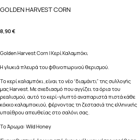
GOLDEN HARVEST CORN
8,90
€
Golden Harvest Corn | Κερί Καλαμπόκι
Η γλυκιά πλευρά του φθινοπωρινού θερισμού.
Το κερί καλαμπόκι ,είναι το νέο “διαμάντι” της συλλογής
μας Harvest. Με σχεδιασμό που αγγίζει τα όρια του
ρεαλισμού, αυτό το κερί-γλυπτό αναπαριστά πιστά κάθε
κόκκο καλαμποκιού, φέρνοντας τη ζεστασιά της ελληνικής
υπαίθρου απευθείας στο σαλόνι σας.
Το Άρωμα: Wild Honey