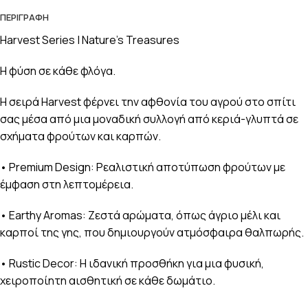
ΠΕΡΙΓΡΑΦΉ
Harvest Series | Nature’s Treasures
Η φύση σε κάθε φλόγα.
Η σειρά Harvest φέρνει την αφθονία του αγρού στο σπίτι
σας μέσα από μια μοναδική συλλογή από κεριά-γλυπτά σε
σχήματα φρούτων και καρπών.
• Premium Design: Ρεαλιστική αποτύπωση φρούτων με
έμφαση στη λεπτομέρεια.
• Earthy Aromas: Ζεστά αρώματα, όπως άγριο μέλι και
καρποί της γης, που δημιουργούν ατμόσφαιρα θαλπωρής.
• Rustic Decor: Η ιδανική προσθήκη για μια φυσική,
χειροποίητη αισθητική σε κάθε δωμάτιο.