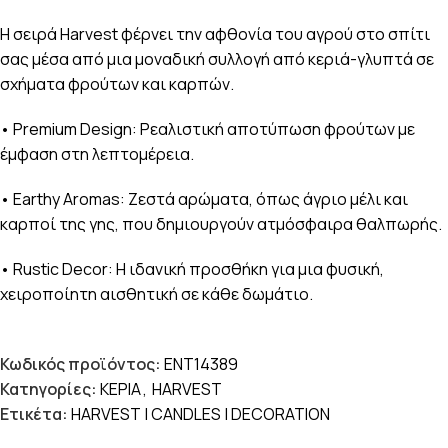
Η σειρά Harvest φέρνει την αφθονία του αγρού στο σπίτι
σας μέσα από μια μοναδική συλλογή από κεριά-γλυπτά σε
σχήματα φρούτων και καρπών.
• Premium Design: Ρεαλιστική αποτύπωση φρούτων με
έμφαση στη λεπτομέρεια.
• Earthy Aromas: Ζεστά αρώματα, όπως άγριο μέλι και
καρποί της γης, που δημιουργούν ατμόσφαιρα θαλπωρής.
• Rustic Decor: Η ιδανική προσθήκη για μια φυσική,
χειροποίητη αισθητική σε κάθε δωμάτιο.
Κωδικός προϊόντος:
ENT14389
Κατηγορίες:
ΚΕΡΙΑ
,
HARVEST
Ετικέτα:
HARVEST | CANDLES | DECORATION