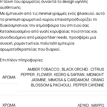
Η τέχνη του αρώματος συναντά το design υψηλής
αισθητικής.
Με έμπνευση από τις minimal γραμμές ενός φλασκιού, αυτό
το premium αρωματικό χώρου επαναπροσδιορίζει τη
διακόσμηση και την ατμόσφαιρα του σπιτιού σας.
Κατασκευασμένο από γυαλί κορυφαίας ποιότητας και
συνοδευόμενο από μαύρα fiber reeds, προσφέρει μια
συνεχή, ρομαντική και πολυτελή εμπειρία
αρωματοθεραπείας που διαρκεί.
Επιπλέον πληροφορίες
AMBER TOBACCO
,
BLACK ORCHID
,
CITRUS
PEPPER
,
FLOWER
,
KEDRO & SAFRAN
,
MIDNIGHT
ΑΡΩΜΑ
JASMINE
,
MIMOSA & CARDAMOM
,
ORANG
BLOSSOM & PACHOULI
,
PEPPER CAYENNE
ΧΡΩΜΑ
ΛΕΥΚΟ
,
ΜΑΥΡΟ