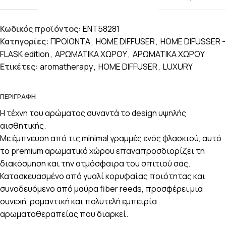
Κωδικός προϊόντος:
ENT58281
Κατηγορίες:
ΠΡΟΙΟΝΤΑ
,
HOME DIFFUSER
,
HOME DIFUSSER -
FLASK edition
,
ΑΡΩΜΑΤΙΚΑ ΧΩΡΟΥ
,
ΑΡΩΜΑΤΙΚΑ ΧΩΡΟΥ
Ετικέτες:
aromatherapy
,
HOME DIFFUSER
,
LUXURY
ΠΕΡΙΓΡΑΦΉ
Η τέχνη του αρώματος συναντά το design υψηλής
αισθητικής.
Με έμπνευση από τις minimal γραμμές ενός φλασκιού, αυτό
το premium αρωματικό χώρου επαναπροσδιορίζει τη
διακόσμηση και την ατμόσφαιρα του σπιτιού σας.
Κατασκευασμένο από γυαλί κορυφαίας ποιότητας και
συνοδευόμενο από μαύρα fiber reeds, προσφέρει μια
συνεχή, ρομαντική και πολυτελή εμπειρία
αρωματοθεραπείας που διαρκεί.