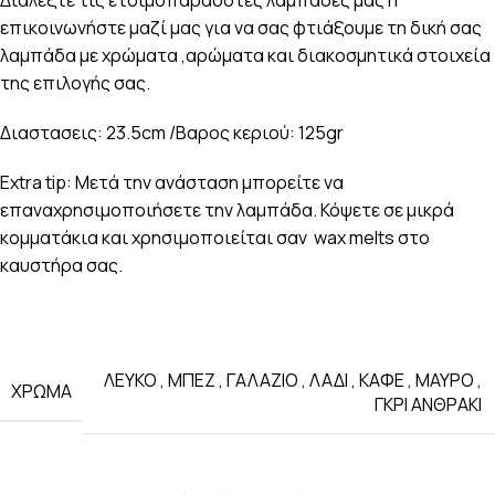
επικοινωνήστε μαζί μας για να σας φτιάξουμε τη δική σας
λαμπάδα με χρώματα ,αρώματα και διακοσμητικά στοιχεία
της επιλογής σας.
Διαστασεις: 23.5cm /Βαρος κεριού: 125gr
Extra tip: Μετά την ανάσταση μπορείτε να
επαναχρησιμοποιήσετε την λαμπάδα. Κόψετε σε μικρά
κομματάκια και χρησιμοποιείται σαν wax melts στο
καυστήρα σας.
ΛΕΥΚΟ
,
ΜΠΕΖ
,
ΓΑΛΑΖΙΟ
,
ΛΑΔΙ
,
ΚΑΦΕ
,
ΜΑΥΡΟ
,
ΧΡΩΜΑ
ΓΚΡΙ ΑΝΘΡΑΚΙ