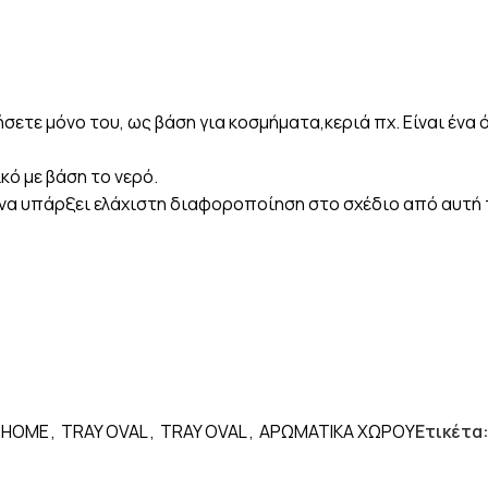
ετε μόνο του, ως βάση για κοσμήματα,κεριά πχ. Είναι ένα
κό με βάση το νερό.
αι να υπάρξει ελάχιστη διαφοροποίηση στο σχέδιο από αυτ
HOME
,
TRAY OVAL
,
TRAY OVAL
,
ΑΡΩΜΑΤΙΚΑ ΧΩΡΟΥ
Ετικέτα