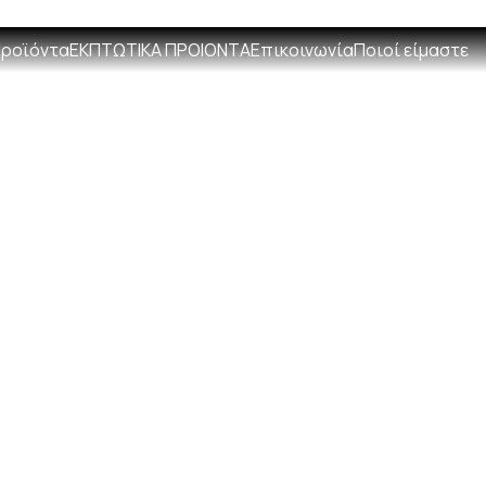
+306931498692
info@entela
ροϊόντα
ΕΚΠΤΩΤΙΚΑ ΠΡΟΙΟΝΤΑ
Επικοινωνία
Ποιοί είμαστε